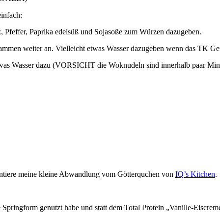
infach:
z, Pfeffer, Paprika edelsüß und Sojasoße zum Würzen dazugeben.
usammen weiter an. Vielleicht etwas Wasser dazugeben wenn das TK Ge
etwas Wasser dazu (VORSICHT die Woknudeln sind innerhalb paar Minut
entiere meine kleine Abwandlung vom Götterquchen von
IQ’s Kitchen
.
oße Springform genutzt habe und statt dem Total Protein „Vanille-Eis