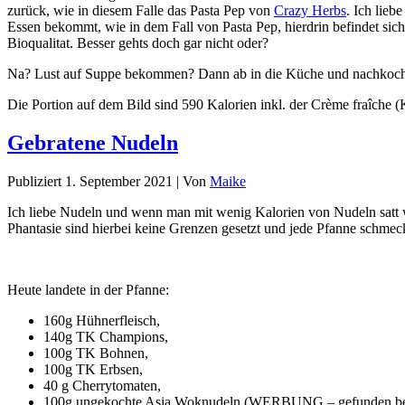
zurück, wie in diesem Falle das Pasta Pep von
Crazy Herbs
. Ich lie
Essen bekommt, wie in dem Fall von Pasta Pep, hierdrin befindet s
Bioqualitat. Besser gehts doch gar nicht oder?
Na? Lust auf Suppe bekommen? Dann ab in die Küche und nachkoc
Die Portion auf dem Bild sind 590 Kalorien inkl. der Crème fraîche (
Gebratene Nudeln
Publiziert
1. September 2021
|
Von
Maike
Ich liebe Nudeln und wenn man mit wenig Kalorien von Nudeln satt 
Phantasie sind hierbei keine Grenzen gesetzt und jede Pfanne schmec
Heute landete in der Pfanne:
160g Hühnerfleisch,
140g TK Champions,
100g TK Bohnen,
100g TK Erbsen,
40 g Cherrytomaten,
100g ungekochte Asia Woknudeln (WERBUNG – gefunden b