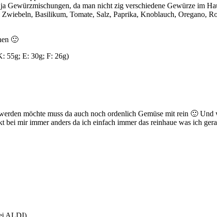
be ja Gewürzmischungen, da man nicht zig verschiedene Gewürze im Ha
ich Zwiebeln, Basilikum, Tomate, Salz, Paprika, Knoblauch, Oregano,
hen 🙂
K: 55g; E: 30g; F: 26g)
werden möchte muss da auch noch ordenlich Gemüse mit rein 🙂 Und was
kt bei mir immer anders da ich einfach immer das reinhaue was ich ge
ei ALDI)