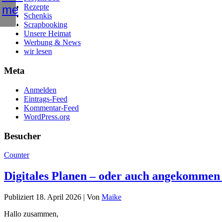
Rezepte
Schenkis
Scrapbooking
Unsere Heimat
Werbung & News
wir lesen
Meta
Anmelden
Eintrags-Feed
Kommentar-Feed
WordPress.org
Besucher
Counter
Digitales Planen – oder auch angekommen
Publiziert
18. April 2026
|
Von
Maike
Hallo zusammen,