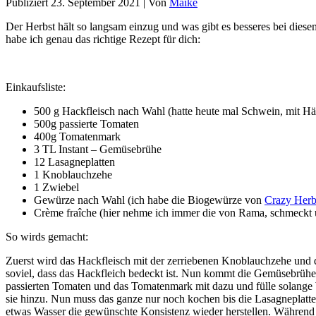
Publiziert
23. September 2021
|
Von
Maike
Der Herbst hält so langsam einzug und was gibt es besseres bei die
habe ich genau das richtige Rezept für dich:
Einkaufsliste:
500 g Hackfleisch nach Wahl (hatte heute mal Schwein, mit Häh
500g passierte Tomaten
400g Tomatenmark
3 TL Instant – Gemüsebrühe
12 Lasagneplatten
1 Knoblauchzehe
1 Zwiebel
Gewürze nach Wahl (ich habe die Biogewürze von
Crazy Herb
Crème fraîche (hier nehme ich immer die von Rama, schmeckt 
So wirds gemacht:
Zuerst wird das Hackfleisch mit der zerriebenen Knoblauchzehe und d
soviel, dass das Hackfleich bedeckt ist. Nun kommt die Gemüsebrühe 
passierten Tomaten und das Tomatenmark mit dazu und fülle solange 
sie hinzu. Nun muss das ganze nur noch kochen bis die Lasagneplatten
etwas Wasser die gewünschte Konsistenz wieder herstellen. Während 