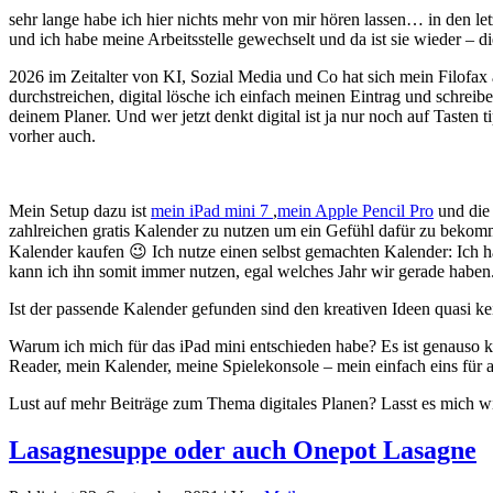
sehr lange habe ich hier nichts mehr von mir hören lassen… in den le
und ich habe meine Arbeitsstelle gewechselt und da ist sie wieder – di
2026 im Zeitalter von KI, Sozial Media und Co hat sich mein Filofax
durchstreichen, digital lösche ich einfach meinen Eintrag und schreib
deinem Planer. Und wer jetzt denkt digital ist ja nur noch auf Tasten
vorher auch.
Mein Setup dazu ist
mein iPad mini 7
,
mein Apple Pencil Pro
und die 
zahlreichen gratis Kalender zu nutzen um ein Gefühl dafür zu bekommen
Kalender kaufen 😉 Ich nutze einen selbst gemachten Kalender: Ich hab
kann ich ihn somit immer nutzen, egal welches Jahr wir gerade haben
Ist der passende Kalender gefunden sind den kreativen Ideen quasi 
Warum ich mich für das iPad mini entschieden habe? Es ist genauso k
Reader, mein Kalender, meine Spielekonsole – mein einfach eins für al
Lust auf mehr Beiträge zum Thema digitales Planen? Lasst es mich w
Lasagnesuppe oder auch Onepot Lasagne