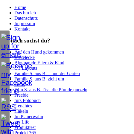
Home
Das bin ich
Datenschutz
Impressum
Kontakt
Wonach suchst du?
Auf den Hund gekommen
Bastelecke
Blogparade Eltern & Kind
CT Layouts
Familie S. aus B. – und der Garten
Familie S. aus B. zieht um
Fotos
Frau S. aus B. lässt die Pfunde purzeln
Freebie
fürs Fotobuch
Genähtes
Häkeln
Im Planerwahn
my Life
Produkttest
Projekt 365