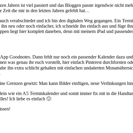
tzen Jahren ist viel passiert und das Bloggen passte irgendwie nicht m
e Zeit die mir in den letzten Jahren gefehlt hat…
 auch verabschiedet und ich bin den digitalen Weg gegangen. Ein Termi
e ihn neu oder noch einfacher, ich schneide ihn einfach aus und füge i
 tippen liegt hier komplett daneben, denn mit meinem iPad und passende
App Goodnotes. Dann fehlt nur noch ein passender Kalender dazu und s
 was genau ihr euch vorstellt, hier einfach Pinterest durchforsten ode
e ihn extra schlicht gehalten mit einfachen undatierten Monatsübersicht
.
keine Grenzen gesetzt: Man kann Bilder einfügen, neue Verlinkungen h
lein wie ein A5 Terminkalender und somit immer fix mit in die Handta
les! Ich liebe es einfach 🙂
issen!