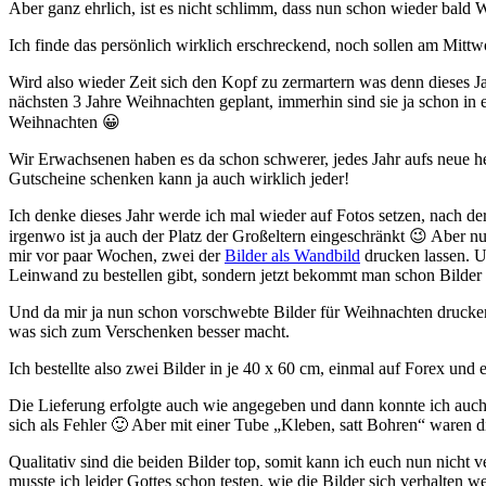
Aber ganz ehrlich, ist es nicht schlimm, dass nun schon wieder bald 
Ich finde das persönlich wirklich erschreckend, noch sollen am Mit
Wird also wieder Zeit sich den Kopf zu zermartern was denn dieses J
nächsten 3 Jahre Weihnachten geplant, immerhin sind sie ja schon in
Weihnachten 😀
Wir Erwachsenen haben es da schon schwerer, jedes Jahr aufs neue hei
Gutscheine schenken kann ja auch wirklich jeder!
Ich denke dieses Jahr werde ich mal wieder auf Fotos setzen, nach der
irgenwo ist ja auch der Platz der Großeltern eingeschränkt 😉 Aber 
mir vor paar Wochen, zwei der
Bilder als Wandbild
drucken lassen. Un
Leinwand zu bestellen gibt, sondern jetzt bekommt man schon Bilder 
Und da mir ja nun schon vorschwebte Bilder für Weihnachten drucken 
was sich zum Verschenken besser macht.
Ich bestellte also zwei Bilder in je 40 x 60 cm, einmal auf Forex und 
Die Lieferung erfolgte auch wie angegeben und dann konnte ich auc
sich als Fehler 🙂 Aber mit einer Tube „Kleben, satt Bohren“ waren 
Qualitativ sind die beiden Bilder top, somit kann ich euch nun nicht v
musste ich leider Gottes schon testen, wie die Bilder sich verhalten w