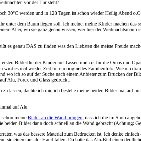
Weihnachten vor der Tür steht?
twoch 30°C werden und in 128 Tagen ist schon wieder Heilig Abend o.O
ahr unter dem Baum liegen soll. Ich meine, meine Kinder machen das sc
 einem Alter, wo sie ganz genau wissen, wer hier der Weihnachtsmann i
ßt es genau DAS zu finden was den Liebsten die meiste Freude machen w
 ersten Bilderflut der Kinder auf Tassen und co. für die Omas und Opas
nun wird es mal wieder Zeit für ein originelles Familienfoto. Wie ich
d wo ich so auf der Suche nach einem Anbieter zum Drucken der Bilder 
auf Alu, Forex und Glass gedruckt.
zu lassen, dachte ich mir, ich bestelle meine beiden Bilder mal auf un
einmal auf Alu.
h schon meine
Bilder an die Wand bringen
, dass ich die im Shop angebo
die beiden Bilder dann doch schnell an die Wand gebracht (Achtung: Ge
erraten was das bessere Material zum Bedrucken ist. Ich denke einfach d
enn sie einem aus der Hand fallen. Da hatte das Alu-Bild einen deutliche