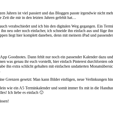
tzen Jahren ist viel passiert und das Bloggen passte irgendwie nicht m
e Zeit die mir in den letzten Jahren gefehlt hat…
 auch verabschiedet und ich bin den digitalen Weg gegangen. Ein Termi
e ihn neu oder noch einfacher, ich schneide ihn einfach aus und füge i
 tippen liegt hier komplett daneben, denn mit meinem iPad und passende
App Goodnotes. Dann fehlt nur noch ein passender Kalender dazu und s
 was genau ihr euch vorstellt, hier einfach Pinterest durchforsten ode
e ihn extra schlicht gehalten mit einfachen undatierten Monatsübersicht
.
keine Grenzen gesetzt: Man kann Bilder einfügen, neue Verlinkungen h
lein wie ein A5 Terminkalender und somit immer fix mit in die Handta
les! Ich liebe es einfach 🙂
issen!