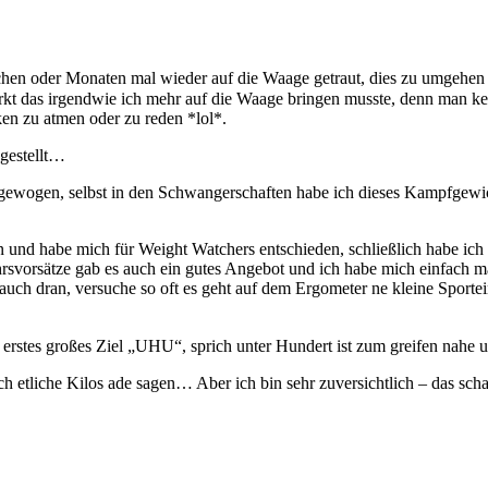
chen oder Monaten mal wieder auf die Waage getraut, dies zu umgehen 
 das irgendwie ich mehr auf die Waage bringen musste, denn man kenn
en zu atmen oder zu reden *lol*.
gestellt…
ewogen, selbst in den Schwangerschaften habe ich dieses Kampfgewicht
n und habe mich für Weight Watchers entschieden, schließlich habe ic
jahrsvorsätze gab es auch ein gutes Angebot und ich habe mich einfach
uch dran, versuche so oft es geht auf dem Ergometer ne kleine Sportei
ein erstes großes Ziel „UHU“, sprich unter Hundert ist zum greifen nah
ch etliche Kilos ade sagen… Aber ich bin sehr zuversichtlich – das sch