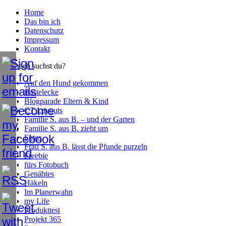
Home
Das bin ich
Datenschutz
Impressum
Kontakt
Wonach suchst du?
Auf den Hund gekommen
Bastelecke
Blogparade Eltern & Kind
CT Layouts
Familie S. aus B. – und der Garten
Familie S. aus B. zieht um
Fotos
Frau S. aus B. lässt die Pfunde purzeln
Freebie
fürs Fotobuch
Genähtes
Häkeln
Im Planerwahn
my Life
Produkttest
Projekt 365