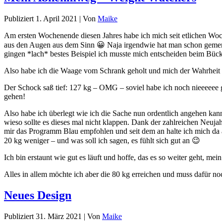
Publiziert
1. April 2021
|
Von
Maike
Am ersten Wochenende diesen Jahres habe ich mich seit etlichen Wo
aus den Augen aus dem Sinn 😀 Naja irgendwie hat man schon gemerkt
gingen *lach* bestes Beispiel ich musste mich entscheiden beim Bück
Also habe ich die Waage vom Schrank geholt und mich der Wahrheit 
Der Schock saß tief: 127 kg – OMG – soviel habe ich noch nieeeeee g
gehen!
Also habe ich überlegt wie ich die Sache nun ordentlich angehen kan
wieso sollte es dieses mal nicht klappen. Dank der zahlreichen Neu
mir das Programm Blau empfohlen und seit dem an halte ich mich da a
20 kg weniger – und was soll ich sagen, es fühlt sich gut an 😉
Ich bin erstaunt wie gut es läuft und hoffe, das es so weiter geht, m
Alles in allem möchte ich aber die 80 kg erreichen und muss dafür no
Neues Design
Publiziert
31. März 2021
|
Von
Maike