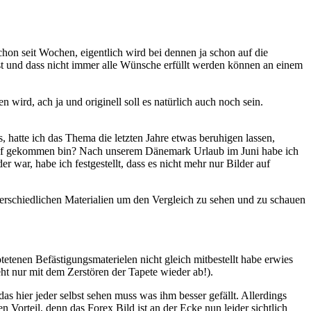
hon seit Wochen, eigentlich wird bei dennen ja schon auf die
st und dass nicht immer alle Wünsche erfüllt werden können an einem
ird, ach ja und originell soll es natürlich auch noch sein.
, hatte ich das Thema die letzten Jahre etwas beruhigen lassen,
 drauf gekommen bin? Nach unserem Dänemark Urlaub im Juni habe ich
war, habe ich festgestellt, dass es nicht mehr nur Bilder auf
terschiedlichen Materialien um den Vergleich zu sehen und zu schauen
tetenen Befästigungsmaterielen nicht gleich mitbestellt habe erwies
ht nur mit dem Zerstören der Tapete wieder ab!).
as hier jeder selbst sehen muss was ihm besser gefällt. Allerdings
n Vorteil, denn das Forex Bild ist an der Ecke nun leider sichtlich