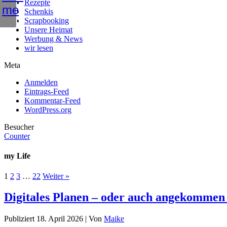
Rezepte
Schenkis
Scrapbooking
Unsere Heimat
Werbung & News
wir lesen
Meta
Anmelden
Eintrags-Feed
Kommentar-Feed
WordPress.org
Besucher
Counter
my Life
1
2
3
…
22
Weiter »
Digitales Planen – oder auch angekommen
Publiziert
18. April 2026
|
Von
Maike