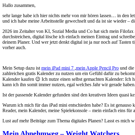
Hallo zusammen,
sehr lange habe ich hier nichts mehr von mir hören lassen… in den le
und ich habe meine Arbeitsstelle gewechselt und da ist sie wieder – di
2026 im Zeitalter von KI, Sozial Media und Co hat sich mein Filofax
durchstreichen, digital lösche ich einfach meinen Eintrag und schreib
deinem Planer. Und wer jetzt denkt digital ist ja nur noch auf Tasten
vorher auch.
Mein Setup dazu ist
mein iPad mini 7
,
mein Apple Pencil Pro
und die 
zahlreichen gratis Kalender zu nutzen um ein Gefühl dafür zu bekommen
Kalender kaufen 😉 Ich nutze einen selbst gemachten Kalender: Ich hab
kann ich ihn somit immer nutzen, egal welches Jahr wir gerade haben
Ist der passende Kalender gefunden sind den kreativen Ideen quasi 
Warum ich mich für das iPad mini entschieden habe? Es ist genauso k
Reader, mein Kalender, meine Spielekonsole – mein einfach eins für al
Lust auf mehr Beiträge zum Thema digitales Planen? Lasst es mich w
Mein Abnehmweg – Weight Watchers