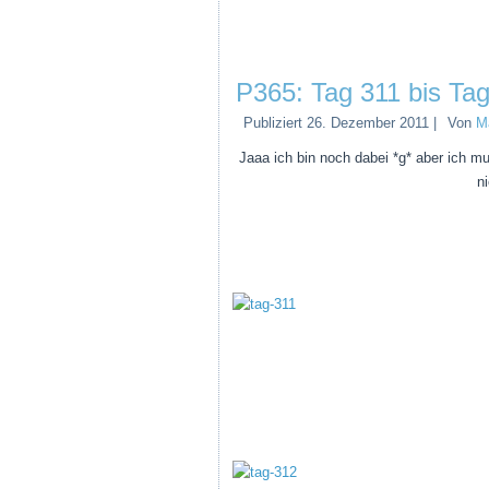
P365: Tag 311 bis Ta
Publiziert
26. Dezember 2011
|
Von
M
Jaaa ich bin noch dabei *g* aber ich m
ni