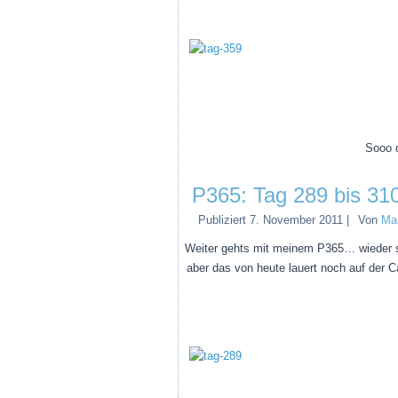
Sooo d
P365: Tag 289 bis 31
Publiziert
7. November 2011
|
Von
Ma
Weiter gehts mit meinem P365… wieder s
aber das von heute lauert noch auf der 