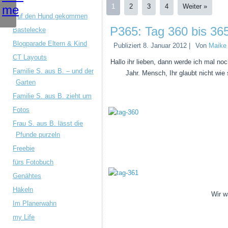
1
2
3
4
Weiter »
Auf den Hund gekommen
P365: Tag 360 bis 36
Bastelecke
Blogparade Eltern & Kind
Publiziert
8. Januar 2012
|
Von
Maike
CT Layouts
Hallo ihr lieben, dann werde ich mal no
Familie S. aus B. – und der
Jahr. Mensch, Ihr glaubt nicht wie
Garten
Familie S. aus B. zieht um
Fotos
Frau S. aus B. lässt die
Pfunde purzeln
Freebie
fürs Fotobuch
Genähtes
Häkeln
Wir w
Im Planerwahn
my Life