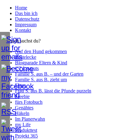
Home
Das bin ich
Datenschutz
Impressum
Kontakt
Wonach suchst du?
Auf den Hund gekommen
Bastelecke
Blogparade Eltern & Kind
CT Layouts
Familie S. aus B. – und der Garten
Familie S. aus B. zieht um
Fotos
Frau S. aus B. lässt die Pfunde purzeln
Freebie
fürs Fotobuch
Genähtes
Häkeln
Im Planerwahn
my Life
Produkttest
Projekt 365