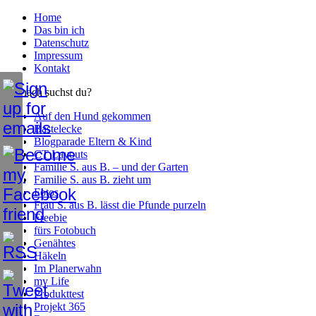
Home
Das bin ich
Datenschutz
Impressum
Kontakt
Wonach suchst du?
Auf den Hund gekommen
Bastelecke
Blogparade Eltern & Kind
CT Layouts
Familie S. aus B. – und der Garten
Familie S. aus B. zieht um
Fotos
Frau S. aus B. lässt die Pfunde purzeln
Freebie
fürs Fotobuch
Genähtes
Häkeln
Im Planerwahn
my Life
Produkttest
Projekt 365