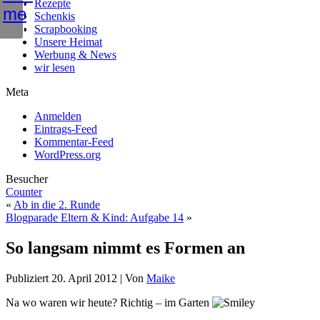
Rezepte
Schenkis
Scrapbooking
Unsere Heimat
Werbung & News
wir lesen
Meta
Anmelden
Eintrags-Feed
Kommentar-Feed
WordPress.org
Besucher
Counter
«
Ab in die 2. Runde
Blogparade Eltern & Kind: Aufgabe 14
»
So langsam nimmt es Formen an
Publiziert
20. April 2012
|
Von
Maike
Na wo waren wir heute? Richtig – im Garten