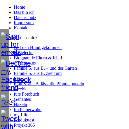
Home
Das bin ich
Datenschutz
Impressum
Kontakt
Wonach suchst du?
Auf den Hund gekommen
Bastelecke
Blogparade Eltern & Kind
CT Layouts
Familie S. aus B. – und der Garten
Familie S. aus B. zieht um
Fotos
Frau S. aus B. lässt die Pfunde purzeln
Freebie
fürs Fotobuch
Genähtes
Häkeln
Im Planerwahn
my Life
Produkttest
Projekt 365