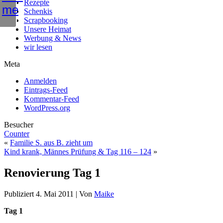
Rezepte
Schenkis
Scrapbooking
Unsere Heimat
Werbung & News
wir lesen
Meta
Anmelden
Eintrags-Feed
Kommentar-Feed
WordPress.org
Besucher
Counter
«
Familie S. aus B. zieht um
Kind krank, Männes Prüfung & Tag 116 – 124
»
Renovierung Tag 1
Publiziert
4. Mai 2011
|
Von
Maike
Tag 1