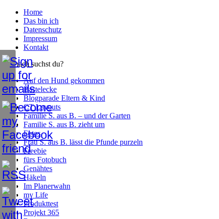
Home
Das bin ich
Datenschutz
Impressum
Kontakt
Wonach suchst du?
Auf den Hund gekommen
Bastelecke
Blogparade Eltern & Kind
CT Layouts
Familie S. aus B. – und der Garten
Familie S. aus B. zieht um
Fotos
Frau S. aus B. lässt die Pfunde purzeln
Freebie
fürs Fotobuch
Genähtes
Häkeln
Im Planerwahn
my Life
Produkttest
Projekt 365