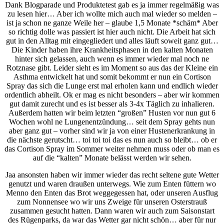
Dank Blogparade und Produktetest gab es ja immer regelmäßig was
zu lesen hier… Aber ich wollte mich auch mal wieder so melden –
ist ja schon ne ganze Weile her – glaube 1,5 Monate *schäm* Aber
so richtig dolle was passiert ist hier auch nicht. Die Arbeit hat sich
gut in den Alltag mit eingegliedert und alles läuft soweit ganz gut…
Die Kinder haben ihre Krankheitsphasen in den kalten Monaten
hinter sich gelassen, auch wenn es immer wieder mal noch ne
Rotznase gibt. Leider sieht es im Moment so aus das der Kleine ein
Asthma entwickelt hat und somit bekommt er nun ein Cortison
Spray das sich die Lunge erst mal erholen kann und endlich wieder
ordentlich abheilt. Ok er mag es nicht besonders – aber wir kommen
gut damit zurecht und es ist besser als 3-4x Täglich zu inhalieren.
Außerdem hatten wir beim letzten “großen” Husten vor nun gut 6
Wochen wohl ne Lungenentzündung… seit dem Spray gehts nun
aber ganz gut – vorher sind wir ja von einer Hustenerkrankung in
die nächste gerutscht… toi toi toi das es nun auch so bleibt… ob er
das Cortison Spray im Sommer weiter nehmen muss oder ob man es
auf die “kalten” Monate belässt werden wir sehen.
Jaa ansonsten haben wir immer wieder das recht seltene gute Wetter
genutzt und waren draußen unterwegs. Wie zum Enten füttern wo
Menno den Enten das Brot weggegessen hat, oder unseren Ausflug
zum Nonnensee wo wir uns Zweige für unseren Osterstrauß
zusammen gesucht hatten. Dann waren wir auch zum Saisonstart
des Rügenparks, da war das Wetter gar nicht schön… aber für nur