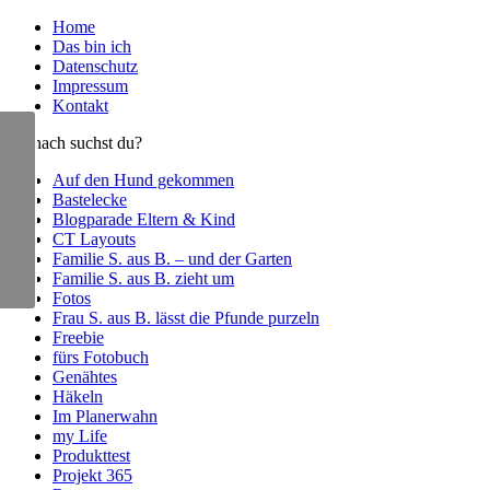
Home
Das bin ich
Datenschutz
Impressum
Kontakt
Wonach suchst du?
Auf den Hund gekommen
Bastelecke
Blogparade Eltern & Kind
CT Layouts
Familie S. aus B. – und der Garten
Familie S. aus B. zieht um
Fotos
Frau S. aus B. lässt die Pfunde purzeln
Freebie
fürs Fotobuch
Genähtes
Häkeln
Im Planerwahn
my Life
Produkttest
Projekt 365