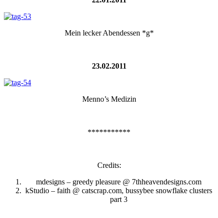
Mein lecker Abendessen *g*
23.02.2011
Menno’s Medizin
***********
Credits:
mdesigns – greedy pleasure @ 7thheavendesigns.com
kStudio – faith @ catscrap.com, bussybee snowflake clusters
part 3