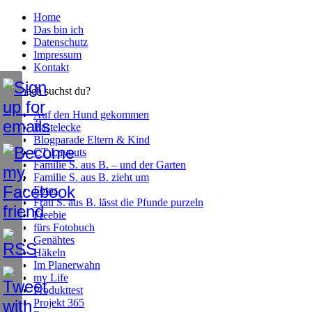
Home
Das bin ich
Datenschutz
Impressum
Kontakt
Wonach suchst du?
Auf den Hund gekommen
Bastelecke
Blogparade Eltern & Kind
CT Layouts
Familie S. aus B. – und der Garten
Familie S. aus B. zieht um
Fotos
Frau S. aus B. lässt die Pfunde purzeln
Freebie
fürs Fotobuch
Genähtes
Häkeln
Im Planerwahn
my Life
Produkttest
Projekt 365