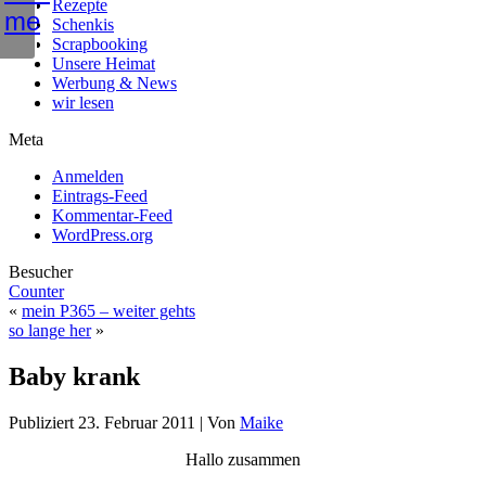
Rezepte
Schenkis
Scrapbooking
Unsere Heimat
Werbung & News
wir lesen
Meta
Anmelden
Eintrags-Feed
Kommentar-Feed
WordPress.org
Besucher
Counter
«
mein P365 – weiter gehts
so lange her
»
Baby krank
Publiziert
23. Februar 2011
|
Von
Maike
Hallo zusammen