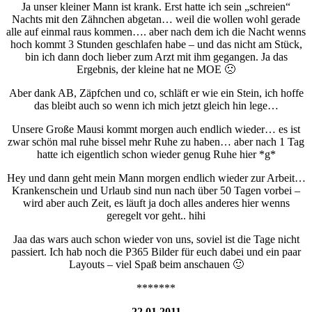
Ja unser kleiner Mann ist krank. Erst hatte ich sein „schreien“
Nachts mit den Zähnchen abgetan… weil die wollen wohl gerade
alle auf einmal raus kommen…. aber nach dem ich die Nacht wenns
hoch kommt 3 Stunden geschlafen habe – und das nicht am Stück,
bin ich dann doch lieber zum Arzt mit ihm gegangen. Ja das
Ergebnis, der kleine hat ne MOE 🙁
Aber dank AB, Zäpfchen und co, schläft er wie ein Stein, ich hoffe
das bleibt auch so wenn ich mich jetzt gleich hin lege…
Unsere Große Mausi kommt morgen auch endlich wieder… es ist
zwar schön mal ruhe bissel mehr Ruhe zu haben… aber nach 1 Tag
hatte ich eigentlich schon wieder genug Ruhe hier *g*
Hey und dann geht mein Mann morgen endlich wieder zur Arbeit…
Krankenschein und Urlaub sind nun nach über 50 Tagen vorbei –
wird aber auch Zeit, es läuft ja doch alles anderes hier wenns
geregelt vor geht.. hihi
Jaa das wars auch schon wieder von uns, soviel ist die Tage nicht
passiert. Ich hab noch die P365 Bilder für euch dabei und ein paar
Layouts – viel Spaß beim anschauen 🙂
*******
22.01.2011