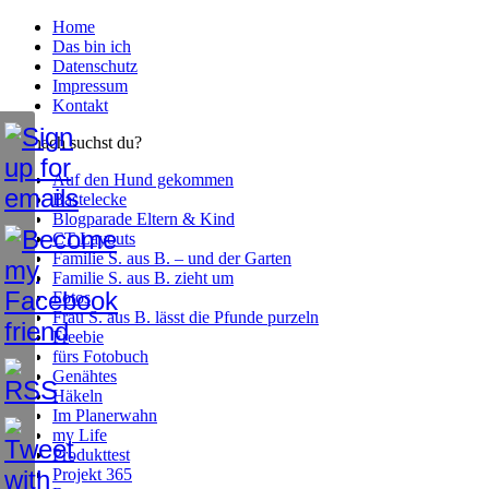
Home
Das bin ich
Datenschutz
Impressum
Kontakt
Wonach suchst du?
Auf den Hund gekommen
Bastelecke
Blogparade Eltern & Kind
CT Layouts
Familie S. aus B. – und der Garten
Familie S. aus B. zieht um
Fotos
Frau S. aus B. lässt die Pfunde purzeln
Freebie
fürs Fotobuch
Genähtes
Häkeln
Im Planerwahn
my Life
Produkttest
Projekt 365