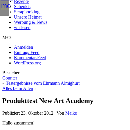
Rezepte
Schenkis
Scrapbooking
Unsere Heimat
Werbung & News
wir lesen
Meta
Anmelden
Eintrags-Feed
Kommentar-Feed
WordPress.org
Besucher
Counter
«
Testergebnisse vom Ehrmann Almighurt
Alles beim Alten
»
Produkttest New Art Academy
Publiziert
23. Oktober 2012
|
Von
Maike
Hallo zusammen!