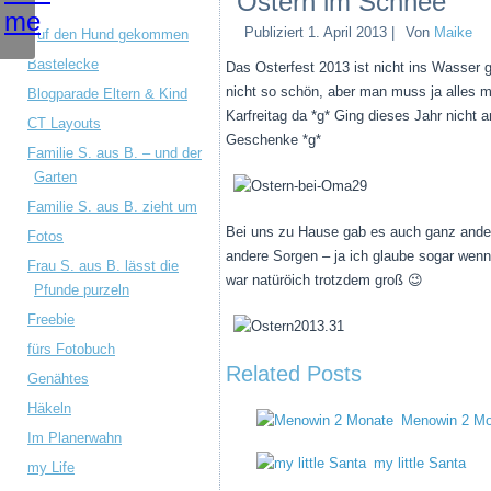
Ostern im Schnee
Publiziert
1. April 2013
|
Von
Maike
Auf den Hund gekommen
Bastelecke
Das Osterfest 2013 ist nicht ins Wasser g
nicht so schön, aber man muss ja alles 
Blogparade Eltern & Kind
Karfreitag da *g* Ging dieses Jahr nicht
CT Layouts
Geschenke *g*
Familie S. aus B. – und der
Garten
Familie S. aus B. zieht um
Bei uns zu Hause gab es auch ganz ander
Fotos
andere Sorgen – ja ich glaube sogar wenn
Frau S. aus B. lässt die
war natüröich trotzdem groß 😉
Pfunde purzeln
Freebie
fürs Fotobuch
Related Posts
Genähtes
Häkeln
Menowin 2 Mo
Im Planerwahn
my little Santa
my Life