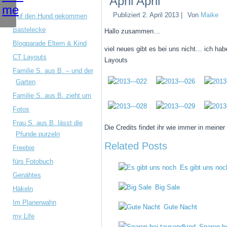
April April
Publiziert
2. April 2013
|
Von
Maike
Auf den Hund gekommen
Bastelecke
Hallo zusammen…
Blogparade Eltern & Kind
viel neues gibt es bei uns nicht… ich ha
CT Layouts
Layouts
Familie S. aus B. – und der
Garten
Familie S. aus B. zieht um
Fotos
Frau S. aus B. lässt die
Die Credits findet ihr wie immer in meiner
Pfunde purzeln
Related Posts
Freebie
fürs Fotobuch
Es gibt uns noc
Genähtes
Big Sale
Häkeln
Im Planerwahn
Gute Nacht
my Life
Sparen b