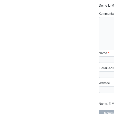
Deine E-Ma
Kommenta
Name
*
E-Mail-Ad
Website
Name, E-Ma