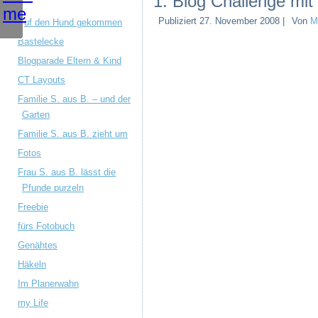
1. Blog Challenge mit 
Publiziert
27. November 2008
|
Von
M
Auf den Hund gekommen
Bastelecke
Blogparade Eltern & Kind
CT Layouts
Familie S. aus B. – und der
Garten
Familie S. aus B. zieht um
Fotos
Frau S. aus B. lässt die
Pfunde purzeln
Freebie
fürs Fotobuch
Genähtes
Häkeln
Im Planerwahn
my Life