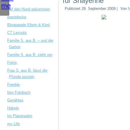
für Shayenne
Publiziert
29. September 2009
|
Von
M
Auf den Hund gekommen
Bastelecke
Blogparade Eltern & Kind
CT Layouts
Familie S. aus B. – und der
Garten
Familie S. aus B. zieht um
Fotos
Frau S. aus B. lässt die
Pfunde purzeln
Freebie
fürs Fotobuch
Genähtes
Häkeln
Im Planerwahn
my Life