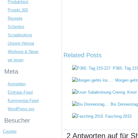
Produkttest
Projekt 365
Rezepte
Schenkis
Scrapbooking
Unsere Heimat
Werbung & News
Related Posts
wir lesen
P365: Tag 21
Meta
Morgen geht
Anmelden
Eintrags-Feed
Knorr
Kommentar-Feed
Bis Donnersta
WordPress.org
Fasching 2015
Besucher
Counter
2 Antworten auf für 