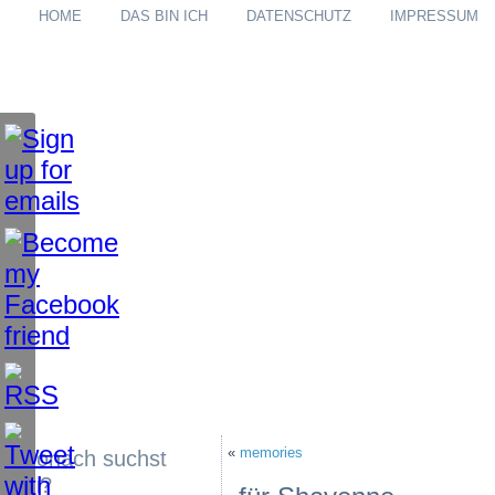
HOME
DAS BIN ICH
DATENSCHUTZ
IMPRESSUM
«
memories
Wonach suchst
du?