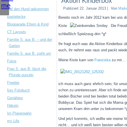
Aktion Kinderbox
Publiziert
22. Januar 2013
|
Von
Maik
Auf den Hund gekommen
Bastelecke
Bereits noch im Jahr 2012 kam bei uns d
Blogparade Eltern & Kind
Kiste
Die Freude
CT Layouts
schließlich Spielzeug drin *g*
Familie S. aus B. – und der
Ihr fragt euch was die Aktion Kinderbox 
Garten
euch, ihr nehmt was raus und packt wie
Familie S. aus B. zieht um
Meine Kiste kam von
Franziska
zu mir… u
Fotos
Frau S. aus B. lässt die
Pfunde purzeln
Freebie
ich muss auch ganz ehrlich sein, für unse
schon zu uninteressant. Aber ich finde 
fürs Fotobuch
beiden Bücher sind bei beiden total beli
Genähtes
Bobbycar. Das Spiel hat sich die Mama ge
Häkeln
unserem Kram drin unter zu bekommen *
Im Planerwahn
Und jetzt kommts, ich wollte wie meine V
my Life
nicht… und ich weiß beim besten willen n