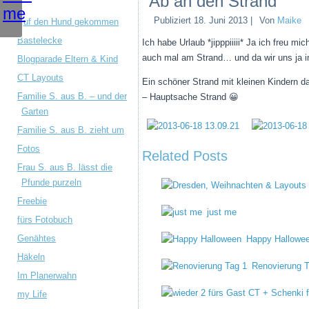
Ab an den Strand
Publiziert
18. Juni 2013
|
Von
Maike
Auf den Hund gekommen
Bastelecke
Ich habe Urlaub *jipppiiiii* Ja ich freu 
auch mal am Strand… und da wir uns ja 
Blogparade Eltern & Kind
CT Layouts
Ein schöner Strand mit kleinen Kindern d
Familie S. aus B. – und der
– Hauptsache Strand 😀
Garten
Familie S. aus B. zieht um
Fotos
Related Posts
Frau S. aus B. lässt die
Pfunde purzeln
Freebie
just me
fürs Fotobuch
Genähtes
Happy Hallowe
Häkeln
Renovierung T
Im Planerwahn
my Life