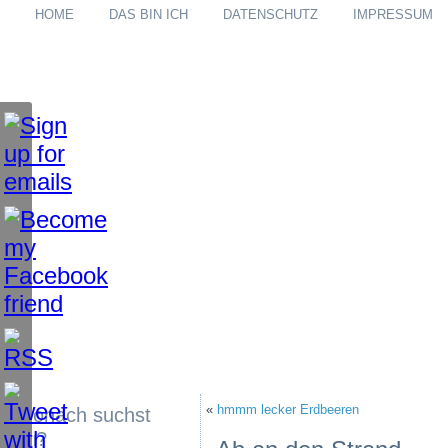
HOME
DAS BIN ICH
DATENSCHUTZ
IMPRESSUM
«
hmmm lecker Erdbeeren
Wonach suchst
du?