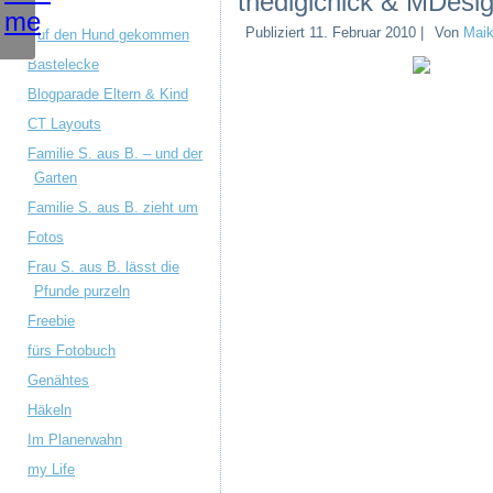
thedigichick & MDesi
Publiziert
11. Februar 2010
|
Von
Mai
Auf den Hund gekommen
Bastelecke
Blogparade Eltern & Kind
CT Layouts
Familie S. aus B. – und der
Garten
Familie S. aus B. zieht um
Fotos
Frau S. aus B. lässt die
Pfunde purzeln
Freebie
fürs Fotobuch
Genähtes
Häkeln
Im Planerwahn
my Life