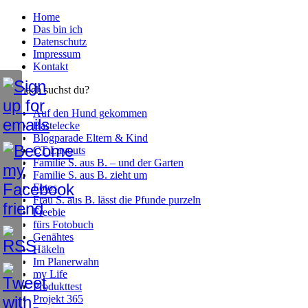
Home
Das bin ich
Datenschutz
Impressum
Kontakt
Wonach suchst du?
Auf den Hund gekommen
Bastelecke
Blogparade Eltern & Kind
CT Layouts
Familie S. aus B. – und der Garten
Familie S. aus B. zieht um
Fotos
Frau S. aus B. lässt die Pfunde purzeln
Freebie
fürs Fotobuch
Genähtes
Häkeln
Im Planerwahn
my Life
Produkttest
Projekt 365