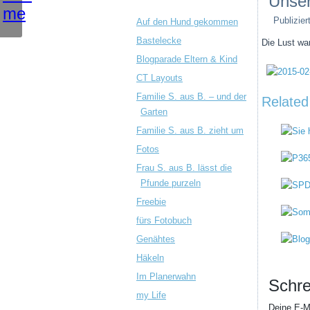
Unser
Publizier
Auf den Hund gekommen
Bastelecke
Die Lust wa
Blogparade Eltern & Kind
CT Layouts
Familie S. aus B. – und der
Related
Garten
Familie S. aus B. zieht um
Fotos
Frau S. aus B. lässt die
Pfunde purzeln
Freebie
fürs Fotobuch
Genähtes
Häkeln
Im Planerwahn
Schre
my Life
Deine E-Ma