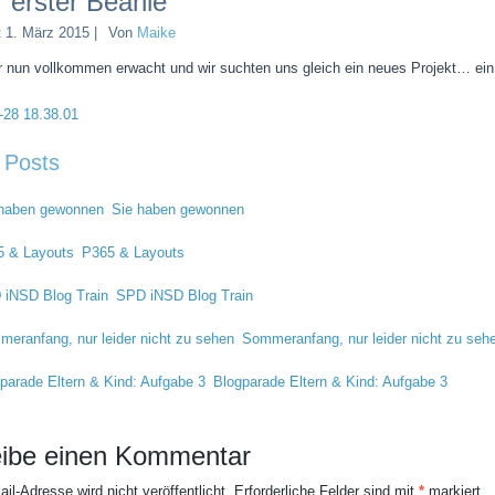
 erster Beanie
t
1. März 2015
|
Von
Maike
r nun vollkommen erwacht und wir suchten uns gleich ein neues Projekt… ein
 Posts
Sie haben gewonnen
P365 & Layouts
SPD iNSD Blog Train
Sommeranfang, nur leider nicht zu seh
Blogparade Eltern & Kind: Aufgabe 3
ibe einen Kommentar
il-Adresse wird nicht veröffentlicht.
Erforderliche Felder sind mit
*
markiert