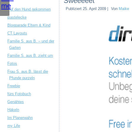
Sweeeeet
Publiziert
25. April 2009
|
Von
Maike
Auf den Hund gekommen
Bastelecke
Blogparade Eltern & Kind
CT Layouts
Familie S. aus B. – und der
Garten
Familie S. aus B. zieht um
Fotos
Frau S. aus B. lässt die
Pfunde purzeln
Freebie
fürs Fotobuch
Genähtes
Häkeln
Im Planerwahn
my Life