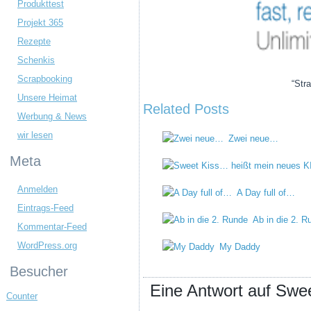
Produkttest
Projekt 365
Rezepte
Schenkis
Scrapbooking
“Str
Unsere Heimat
Related Posts
Werbung & News
wir lesen
Zwei neue…
Meta
Anmelden
A Day full of…
Eintrags-Feed
Ab in die 2. R
Kommentar-Feed
WordPress.org
My Daddy
Besucher
Eine Antwort auf Swe
Counter