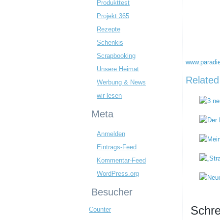
Produkttest
Projekt 365
Rezepte
Schenkis
Scrapbooking
www.paradie
Unsere Heimat
Related
Werbung & News
wir lesen
Meta
Anmelden
Eintrags-Feed
Kommentar-Feed
WordPress.org
Besucher
Schre
Counter