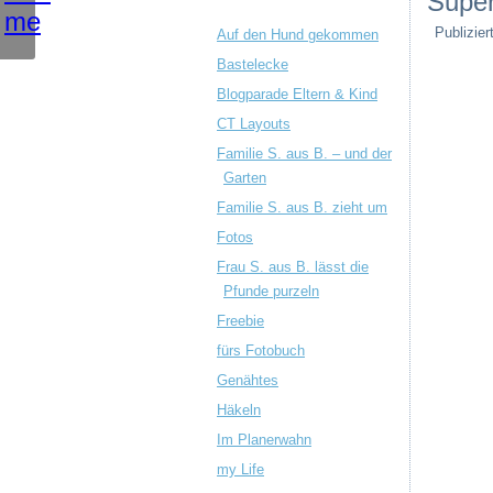
Super
Publizier
Auf den Hund gekommen
Bastelecke
Blogparade Eltern & Kind
CT Layouts
Familie S. aus B. – und der
Garten
Familie S. aus B. zieht um
Fotos
Frau S. aus B. lässt die
Pfunde purzeln
Freebie
fürs Fotobuch
Genähtes
Häkeln
Im Planerwahn
my Life