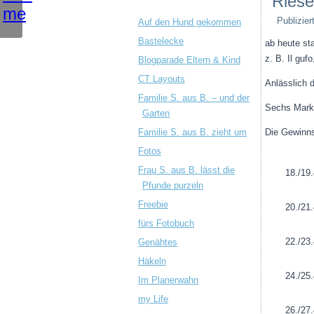
Riese
Publizier
Auf den Hund gekommen
Bastelecke
ab heute sta
z. B. Il gu
Blogparade Eltern & Kind
CT Layouts
Anlässlich 
Familie S. aus B. – und der
Sechs Marke
Garten
Familie S. aus B. zieht um
Die Gewinns
Fotos
Frau S. aus B. lässt die
18./19.
Pfunde purzeln
Freebie
20./21.
fürs Fotobuch
22./23.
Genähtes
Häkeln
24./25.
Im Planerwahn
my Life
26./27.