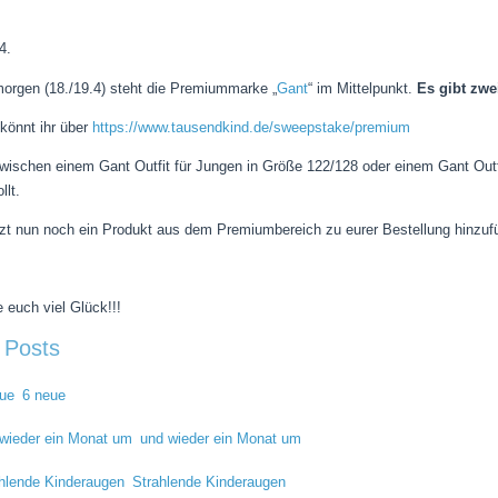
4.
orgen (18./19.4) steht die Premiummarke „
Gant
“ im Mittelpunkt.
Es gibt zwe
könnt ihr über
https://www.tausendkind.de/sweepstake/premium
zwischen einem Gant Outfit für Jungen in Größe 122/128 oder einem Gant Outf
llt.
tzt nun noch ein Produkt aus dem Premiumbereich zu eurer Bestellung hinzufü
 euch viel Glück!!!
 Posts
6 neue
und wieder ein Monat um
Strahlende Kinderaugen