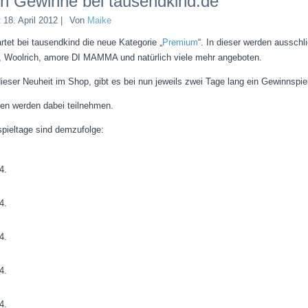
n Gewinne bei tausendkind.de
t
18. April 2012
|
Von
Maike
rtet bei tausendkind die neue Kategorie „
Premium
“. In dieser werden ausschl
fo, Woolrich, amore DI MAMMA und natürlich viele mehr angeboten.
dieser Neuheit im Shop, gibt es bei nun jeweils zwei Tage lang ein Gewinnspie
n werden dabei teilnehmen.
pieltage sind demzufolge:
4.
4.
4.
4.
4.