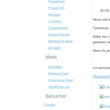
Produkttest
Projekt 365
28./29.
Rezepte
Heute und m
Schenkis
Scrapbooking
Teilnehmen 
Unsere Heimat
Wählt hier 
Werbung & News
gewinnen wo
wir lesen
Wenn ihr je
Meta
Anmelden
Ich wünsche
Eintrags-Feed
Related
Kommentar-Feed
WordPress.org
Besucher
Counter