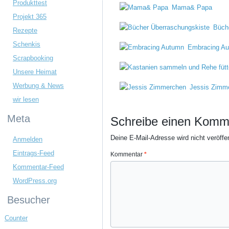
Produkttest
Mama& Papa
Projekt 365
Büch
Rezepte
Schenkis
Embracing A
Scrapbooking
Unsere Heimat
Werbung & News
Jessis Zimm
wir lesen
Meta
Schreibe einen Komm
Deine E-Mail-Adresse wird nicht veröffen
Anmelden
Eintrags-Feed
Kommentar
*
Kommentar-Feed
WordPress.org
Besucher
Counter