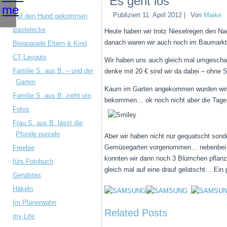
Es geht los
Publiziert
11. April 2012
|
Von
Maike
Auf den Hund gekommen
Bastelecke
Heute haben wir trotz Nieselregen den Na
danach waren wir auch noch im Baumarkt
Blogparade Eltern & Kind
CT Layouts
Wir haben uns auch gleich mal umgeschaut
Familie S. aus B. – und der
denke mit 20 € sind wir da dabei – ohne Sa
Garten
Kaum im Garten angekommen wurden wir 
Familie S. aus B. zieht um
bekommen… ok noch nicht aber die Tage d
Fotos
Frau S. aus B. lässt die
Pfunde purzeln
Aber wir haben nicht nur gequatscht son
Gemüsegarten vorgenommen… nebenbei ha
Freebie
konnten wir dann noch 3 Blümchen pflanz
fürs Fotobuch
gleich mal auf eine drauf gelatscht… Ein
Genähtes
Häkeln
Im Planerwahn
Related Posts
my Life