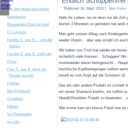
Endlich Schuppenfrei
Publiziert
16. März 2015
|
Von
Maike
Auf den Hund gekommen
Bastelecke
Hallo Ihr Lieben, wo ist denn nur die Ze
letzten 3 Monaten so getrieben hat weiß 
Blogparade Eltern & Kind
CT Layouts
Man geht seinem Alltag nach Kindergarten
Familie S. aus B. – und der
wieder Ostern… aber was erzähl ich euch 
Garten
Wir haben von Trnd mal wieder ein fei
Familie S. aus B. zieht um
sicherlich viele Kennen… Schuppen! Wir s
Fotos
immerwieder davon heimgesucht… Hauptgr
hecktische Kopfbewegungen sollten wenn
Frau S. aus B. lässt die
rieselt es vom Kopf auf die Schultern 😉
Pfunde purzeln
Freebie
Das ein oder andere Produkt ist schnell 
fürs Fotobuch
ein neues Shampoo kaufen, sie sollten ja 
Head&Shoulders Projekt zu bewerden… un
Genähtes
Häkeln
Wie immer kam ein klasse Paket hier an 
Im Planerwahn
my Life