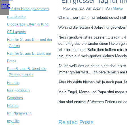
Ein grosser Tag für m
Publiziert
20. Juli 2017
|
Von
Maike
Auf den Hund gekommen
Bastelecke
Ohman, wer hat ihr nur erlaubt so schnel
Blogparade Eltern & Kind
Wo sind die letzten 4 Jahre nur geblieben
CT Layouts
Nein irgendwie ist es passiert… zack… 4 
Familie S. aus B. – und der
so richtig das sie wieder einen Haken gem
Garten
ich hier und beim Schreiben kullern mir di
Familie S. aus B. zieht um
bin, stolz auf mein
großes
kleines Mädchen
Fotos
Ja ich weiß das es heute nicht das letzte
Frau S. aus B. lässt die
immer größer wird… ich bereite mich am 
Pfunde purzeln
Aber bis dahin bleiben mir ja noch paar J
Freebie
fürs Fotobuch
Mein Engel, Mama und Papa sind mega sto
Genähtes
Nun sind erstmal 6 Wochen Ferien und da
Häkeln
Im Planerwahn
my Life
Related Posts