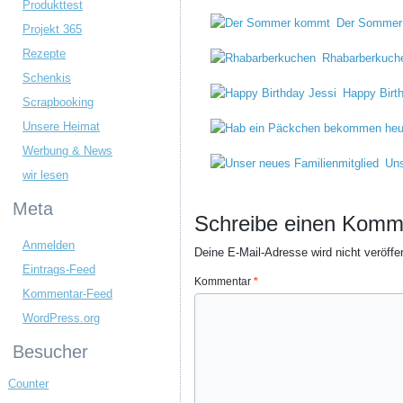
Produkttest
Der Sommer
Projekt 365
Rezepte
Rhabarberkuch
Schenkis
Happy Birt
Scrapbooking
Unsere Heimat
Werbung & News
Uns
wir lesen
Meta
Schreibe einen Komm
Anmelden
Deine E-Mail-Adresse wird nicht veröffen
Eintrags-Feed
Kommentar
*
Kommentar-Feed
WordPress.org
Besucher
Counter