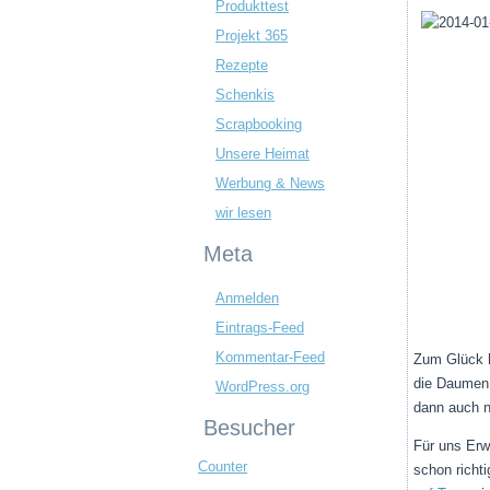
Produkttest
Projekt 365
Rezepte
Schenkis
Scrapbooking
Unsere Heimat
Werbung & News
wir lesen
Meta
Anmelden
Eintrags-Feed
Kommentar-Feed
Zum Glück h
die Daumen 
WordPress.org
dann auch 
Besucher
Für uns Erw
Counter
schon richt