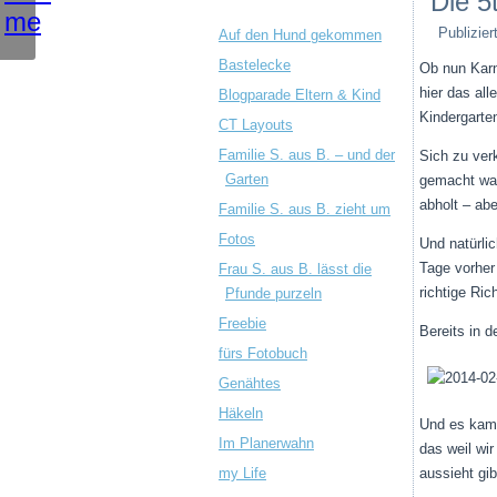
Die 5
Publizier
Auf den Hund gekommen
Bastelecke
Ob nun Karn
hier das al
Blogparade Eltern & Kind
Kindergarte
CT Layouts
Familie S. aus B. – und der
Sich zu ver
Garten
gemacht was
abholt – ab
Familie S. aus B. zieht um
Fotos
Und natürli
Tage vorher
Frau S. aus B. lässt die
richtige Ric
Pfunde purzeln
Freebie
Bereits in 
fürs Fotobuch
Genähtes
Häkeln
Und es kam 
Im Planerwahn
das weil wi
my Life
aussieht gib