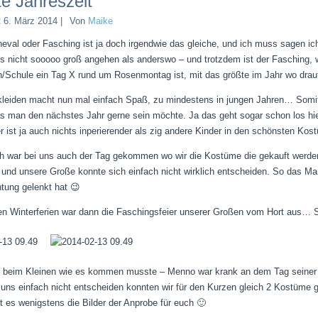
te Jahreszeit
t
6. März 2014
|
Von
Maike
eval oder Fasching ist ja doch irgendwie das gleiche, und ich muss sagen ich
les nicht sooooo groß angehen als anderswo – und trotzdem ist der Fasching, 
n/Schule ein Tag X rund um Rosenmontag ist, mit das größte im Jahr wo drauf 
kleiden macht nun mal einfach Spaß, zu mindestens in jungen Jahren… Somit
 man den nächstes Jahr gerne sein möchte. Ja das geht sogar schon los hie
er ist ja auch nichts inperierender als zig andere Kinder in den schönsten Ko
ch war bei uns auch der Tag gekommen wo wir die Kostüme die gekauft werden 
 und unsere Große konnte sich einfach nicht wirklich entscheiden. So das Ma
htung gelenkt hat 😉
den Winterferien war dann die Faschingsfeier unserer Großen vom Hort aus… S
beim Kleinen wie es kommen musste – Menno war krank an dem Tag seiner F
r uns einfach nicht entscheiden konnten wir für den Kurzen gleich 2 Kostüme 
t es wenigstens die Bilder der Anprobe für euch 🙂