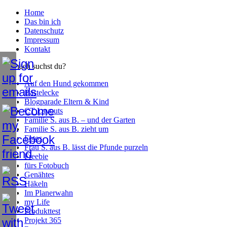
Home
Das bin ich
Datenschutz
Impressum
Kontakt
Wonach suchst du?
Auf den Hund gekommen
Bastelecke
Blogparade Eltern & Kind
CT Layouts
Familie S. aus B. – und der Garten
Familie S. aus B. zieht um
Fotos
Frau S. aus B. lässt die Pfunde purzeln
Freebie
fürs Fotobuch
Genähtes
Häkeln
Im Planerwahn
my Life
Produkttest
Projekt 365