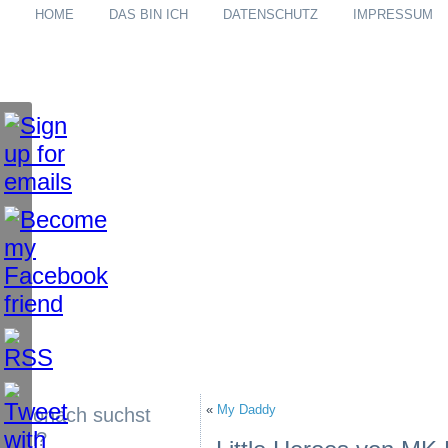
HOME
DAS BIN ICH
DATENSCHUTZ
IMPRESSUM
«
My Daddy
Wonach suchst
du?