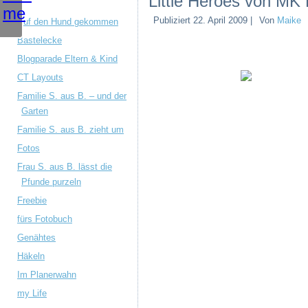
Little Heroes von MK
Publiziert
22. April 2009
|
Von
Maike
Auf den Hund gekommen
Bastelecke
Blogparade Eltern & Kind
CT Layouts
Familie S. aus B. – und der
Garten
Familie S. aus B. zieht um
Fotos
Frau S. aus B. lässt die
Pfunde purzeln
Freebie
fürs Fotobuch
Genähtes
Häkeln
Im Planerwahn
my Life