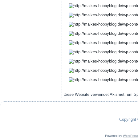
Diese Website verwendet Akismet, um S
Copyright 
Powered by
WordPres