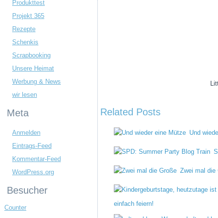
Produkttest
Projekt 365
Rezepte
Schenkis
Scrapbooking
Unsere Heimat
Werbung & News
Li
wir lesen
Related Posts
Meta
Anmelden
Und wiede
Eintrags-Feed
S
Kommentar-Feed
Zwei mal die
WordPress.org
Besucher
einfach feiern!
Counter