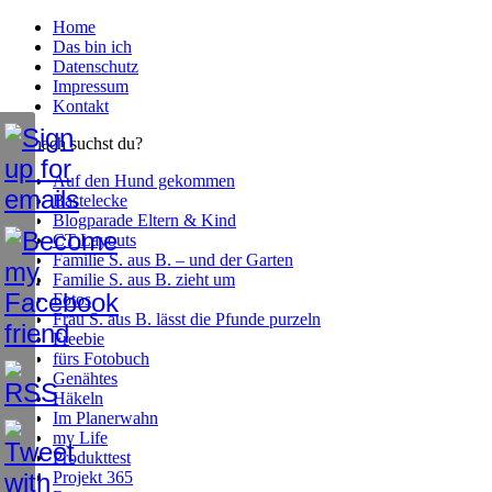
Home
Das bin ich
Datenschutz
Impressum
Kontakt
Wonach suchst du?
Auf den Hund gekommen
Bastelecke
Blogparade Eltern & Kind
CT Layouts
Familie S. aus B. – und der Garten
Familie S. aus B. zieht um
Fotos
Frau S. aus B. lässt die Pfunde purzeln
Freebie
fürs Fotobuch
Genähtes
Häkeln
Im Planerwahn
my Life
Produkttest
Projekt 365