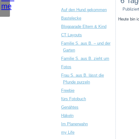
6 Tag
Publizier
Auf den Hund gekommen
Bastelecke
Heute bin i
Blogparade Eltern & Kind
CT Layouts
Familie S. aus B. – und der
Garten
Familie S. aus B. zieht um
Fotos
Frau S. aus B. lässt die
Pfunde purzeln
Freebie
fürs Fotobuch
Genähtes
Häkeln
Im Planerwahn
my Life