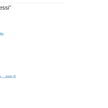
essi"
der
r… unter 4!