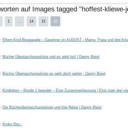
worten auf Images tagged "hoffest-kliewe-j
1
…
14
15
16
k:
Eltern-Kind-Blogparade – Gewinner im AUGUST › Mama, Papa und drei Kin
k:
Bücher Überraschungskiste und es geht los! | Danny Biest
k:
Bücher Überraschungskiste es geht doch weiter - Danny Biest
k:
Kinderbox – Runde 1 beendet – Eine Zusammenfassung | Eins zwei drei vie
k:
Die Bücherüberraschungskiste und ihre Reise | Danny Biest
k:
Kroko Doc -