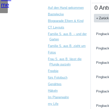
0 Ant
Auf den Hund gekommen
Bastelecke
« Zurück
Blogparade Eltern & Kind
CT Layouts
Familie S. aus B. – und der
Pingbac
Garten
Familie S. aus B. zieht um
Pingbac
Fotos
Frau S. aus B. lässt die
Pingbac
Pfunde purzeln
Freebie
Pingbac
fürs Fotobuch
Genähtes
Häkeln
Pingbac
Im Planerwahn
my Life
Pingbac